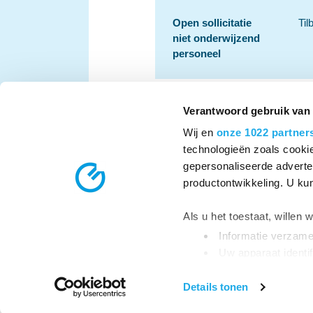
Open sollicitatie
Til
niet onderwijzend
personeel
Verantwoord gebruik van
Wij en
onze 1022 partner
technologieën zoals cookie
gepersonaliseerde adverten
productontwikkeling. U ku
vereniging Ons Middelba
Telefoon:
013 – 595 55 00
E-mail:
info@om
Als u het toestaat, willen 
Informatie verzamel
Scholen
Werken bij
Nieuws
Organisatie
Uw apparaat identif
Lees meer over hoe uw per
Details tonen
detailgedeelte
in. U kunt 