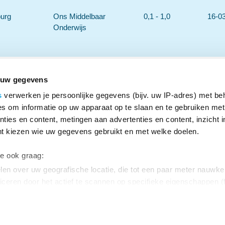
burg
Ons Middelbaar
0,1 - 1,0
16-0
Onderwijs
 uw gegevens
s
verwerken je persoonlijke gegevens (bijv. uw IP-adres) met be
s om informatie op uw apparaat op te slaan en te gebruiken met
ties en content, metingen aan advertenties en content, inzicht i
nt kiezen wie uw gegevens gebruikt en met welke doelen.
ar Onderwijs
o.nl
we ook graag:
en over uw geografische locatie, die tot een paar meter nauwkeu
Contact
iceren door het actief te scannen op specifieke eigenschappen (f
soonlijke gegevens worden verwerkt en stel uw voorkeuren in h
uw toestemming op elk moment wijzigen of intrekken in de Cooki