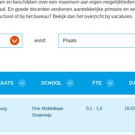
wen en beschikken over een maximum aan eigen mogelijkheden.
iaal. En goede docenten verdienen aantrekkelijke primaire en 
chool of bij het bureau? Bekijk dan het overzicht bij vacatures.
en/of:
LAATS
SCHOOL
FTE
D
burg
Ons Middelbaar
0,1 - 1,0
16-0
Onderwijs