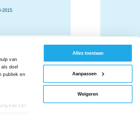
3-2015
Alles toestaan
hulp van
 als doel
Aanpassen
n publiek en
Volg ons op Youtube
Volg ons op LinkedIn
Volg ons op Twi
Weigeren
rig kan zijn
ANBI
Privacy
Cookies
ingerprinting)
et
everklaring.