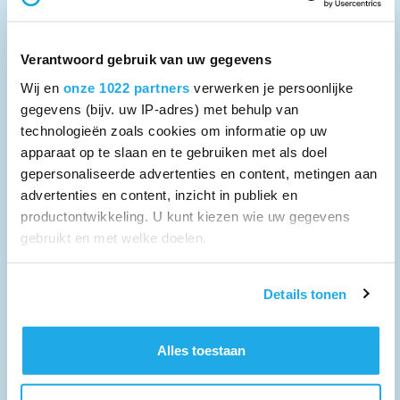
Maurick College
0,7 - 0,8
08-07-2026
Verantwoord gebruik van uw gegevens
Wij en
onze 1022 partners
verwerken je persoonlijke
Enthousiaste docent Engels
gegevens (bijv. uw IP-adres) met behulp van
Boxmeer
technologieën zoals cookies om informatie op uw
apparaat op te slaan en te gebruiken met als doel
Mezzo Elzendaal Boxmeer
gepersonaliseerde advertenties en content, metingen aan
0,3 - 0,5
advertenties en content, inzicht in publiek en
08-07-2026
productontwikkeling. U kunt kiezen wie uw gegevens
gebruikt en met welke doelen.
Senior HR adviseur
Eindhoven
Als u het toestaat, willen we ook graag:
Details tonen
Parmant Scholen
Informatie verzamelen over uw geografische
0,8
locatie, die tot een paar meter nauwkeurig kan zijn
08-07-2026
Uw apparaat identificeren door het actief te
Alles toestaan
scannen op specifieke eigenschappen (fingerprinting)
Lees meer over hoe uw persoonlijke gegevens worden
Docent Nederlands en taalcoördinator