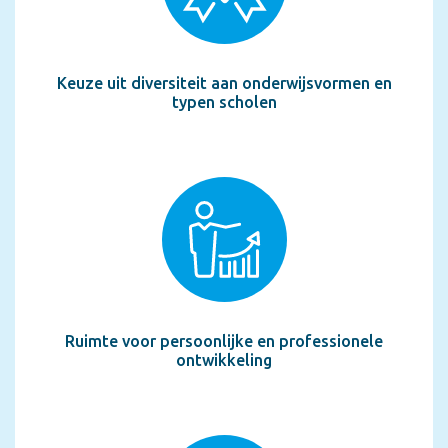
bij ‘docenten'. Wij zien je sollicitatie graag zo snel
mogelijk tegemoet.
Over Parmant Florian
Keuze uit diversiteit aan onderwijsvormen en
Werken aan mogelijkheden
typen scholen
Parmant Florian is een eigentijdse en praktijkgerichte
school waar we met plezier werken aan de
mogelijkheden van onze leerlingen. We bereiden ze
voor op een zelfstandige toekomst waarin ze hun
steentje bijdragen aan de maatschappij. Een
toekomst die vraagt om zelfbewuste en
sociaalvaardige jongeren die hun weg weten te
vinden naar een zinvolle plek in de maatschappij.
Stap voor stap, via in- en externe stages, leren,
begeleiden en coachen we onze leerlingen hun
Ruimte voor persoonlijke en professionele
basisvaardigheden toe te passen en te ontdekken
ontwikkeling
wat ze goed kunnen en hoe hun talenten het beste tot
hun recht komen.
Parmant Florian is een Parmant School en biedt