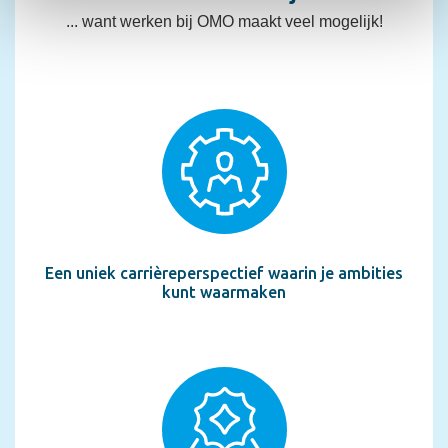
Een contract op basis van vervanging, tot en met
... want werken bij OMO maakt veel mogelijk!
en om ons websiteverkeer te analyseren. Ook delen we
minimaal eind april 2027;
informatie over uw gebruik van onze site met onze
Goede ondersteuning;
partners voor social media, adverteren en analyse. Deze
Voldoende mogelijkheden om jezelf te ontplooien;
partners kunnen deze gegevens combineren met andere
Je ontvangt een salaris in salarisschaal LB (CAO-
informatie die u aan ze heeft verstrekt of die ze hebben
VO), met een maximum van € 5.520,- bruto per
verzameld op basis van uw gebruik van hun services.
maand en veel aantrekkelijke aanvullende
arbeidsvoorwaarden zoals een
professionaliseringsbudget- en andere regelingen;
Een extra structurele arbeidsmarkttoelage
bovenop je reguliere salaris.
Een uniek carrièreperspectief waarin je ambities
Interessante baan?
kunt waarmaken
Voor vragen kun je contact opnemen met de
teamleider van Parmant Florian, Monique van den
Hurk, te bereiken op 040-2450778 of via mail
m.vandenhurk@parmantscholen.nl
.?
Wil je solliciteren naar deze functie? Doe dat dan via
de website van OMO: https://werkenbij.omo.nl/ en kijk