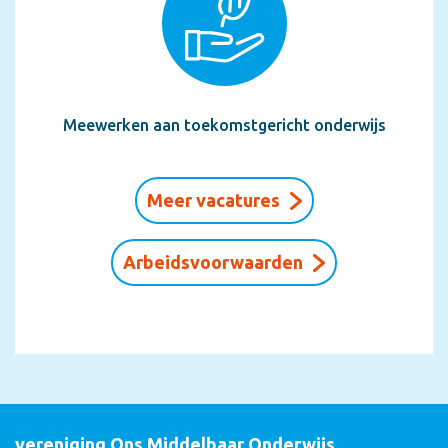
www.parmantflorian.nl
. Hier lees je ook meer over
onze missie, visie en kernwaarden.
Over Parmant Scholen
Jij maakt morgen mooi!
Meewerken aan toekomstgericht onderwijs
Dát is wat bij Parmant Scholen centraal staat. In onze
visie, ons onderwijs en onze cultuur. Het is bovendien
onze belofte aan onze leerlingen, docenten en
Meer vacatures
medewerkers. Parmant Scholen is een organisatie
met zes samenwerkende scholen, van
praktijkonderwijs tot en met vwo. Onze scholen
Arbeidsvoorwaarden
onderscheiden zich elk in hun eigenheid en
doelgroep, maar delen een sterk besef van onze
gezamenlijke cultuur en koers. Met professionele en
zeer betrokken docenten, die samen zorgen voor
passend, kleurrijk en actueel onderwijs in een veilig,
inclusief en kansrijk klimaat voor elke leerling. Die
leerlingen zichzelf laten zijn en stimuleren op hun
eigen niveau. Hen inspireren tot keuzes waarmee
vereniging Ons Middelbaar Onderwijs